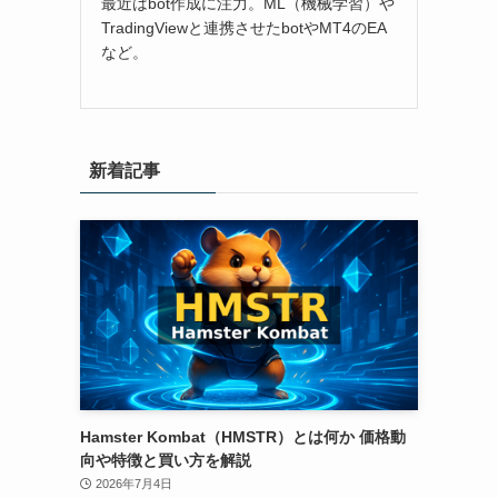
最近はbot作成に注力。ML（機械学習）や
TradingViewと連携させたbotやMT4のEA
など。
新着記事
Hamster Kombat（HMSTR）とは何か 価格動
向や特徴と買い方を解説
2026年7月4日