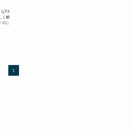
なFX
しく解
ーズに
1