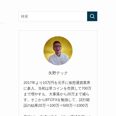
矢野テック
2017年より10万円を元手に仮想通貨業界
に参入。当初は草コインを売買して700万
まで増やすも、大暴落から20万まで減ら
す。そこからBTCFXを勉強して、試行錯
誤の結果20万⇒100万⇒500万⇒1000万