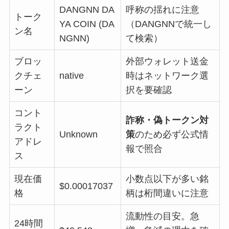
DANGNN DA
呼称の揺れに注意
トーク
YA COIN (DA
（DANGNNで統一し
ン名
NGNN)
て検索）
ブロッ
外部ウォレット送金
クチェ
native
時はネットワーク選
ーン
択を要確認
コント
詐称・偽トークン対
ラクト
Unknown
策
のため必ず公式情
アドレ
報で照合
ス
現在価
小数点以下が多い銘
$0.00017037
格
柄は桁間違いに注意
流動性の目安。急
24時間