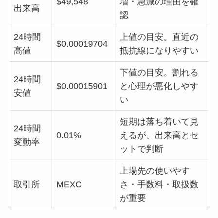
$49,548
増・急減の理由を確
出来高
認
24時間
上値の目安。直近の
$0.00019704
高値
抵抗線になりやすい
下値の目安。割れる
24時間
$0.00015901
と心理が悪化しやす
安値
い
短期は落ち着いて見
24時間
0.01%
えるが、出来高とセ
変動率
ットで判断
上場先の使いやす
取引所
MEXC
さ・手数料・取扱数
が重要