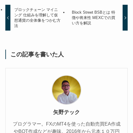
ブロックチェーン マイニ
Block Street BSBとは 特
ング 仕組みを理解して仮
徴や将来性 MEXCでの買
想通貨の全体像をつかむ方
い方を解説
法
この記事を書いた人
矢野テック
プログラマー。FXのMT4を使った自動売買EA作成
やBOT作成などが趣味。2016年から元本１０万円