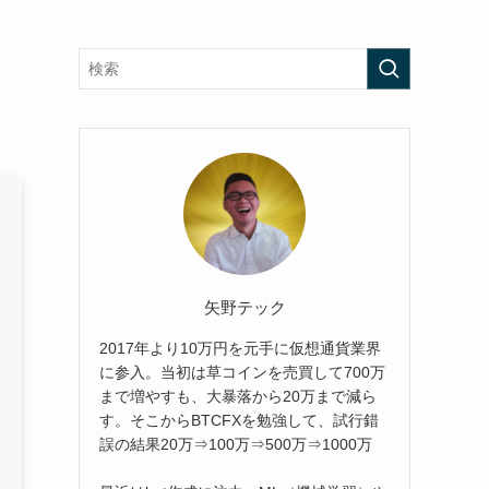
矢野テック
2017年より10万円を元手に仮想通貨業界
に参入。当初は草コインを売買して700万
まで増やすも、大暴落から20万まで減ら
す。そこからBTCFXを勉強して、試行錯
誤の結果20万⇒100万⇒500万⇒1000万