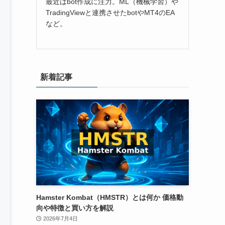
最近はbot作成に注力。ML（機械学習）や
TradingViewと連携させたbotやMT4のEA
など。
新着記事
Hamster Kombat（HMSTR）とは何か 価格動
向や特徴と買い方を解説
2026年7月4日