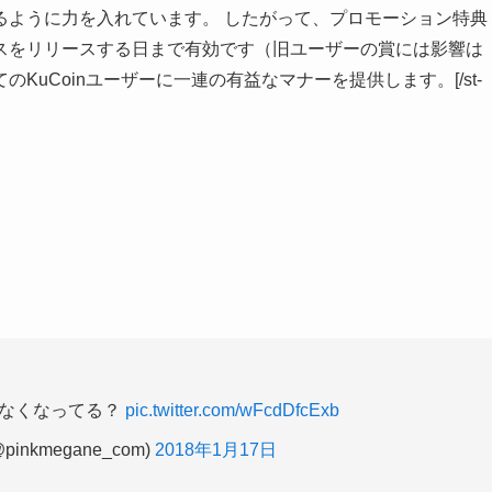
るように力を入れています。 したがって、プロモーション特典
スをリリースする日まで有効です（旧ユーザーの賞には影響は
uCoinユーザーに一連の有益なマナーを提供します。[/st-
がなくなってる？
pic.twitter.com/wFcdDfcExb
kmegane_com)
2018年1月17日