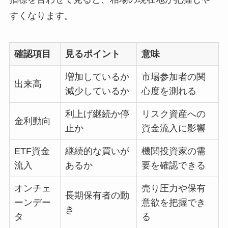
すくなります。
確認項目
見るポイント
意味
増加しているか
市場参加者の関
出来高
減少しているか
心度を測れる
利上げ継続か停
リスク資産への
金利動向
止か
資金流入に影響
ETF資金
継続的な買いが
機関投資家の需
流入
あるか
要を確認できる
オンチェ
売り圧力や保有
長期保有者の動
ーンデー
意欲を把握でき
き
タ
る