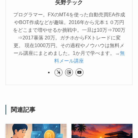
矢野テック
プログラマー。FXのMT4を使った自動売買EA作成
やBOT作成などが趣味。2016年から元本１０万円
をどこまで増やせるか挑戦中。一旦は10万⇒700万
⇒2017暴落 20万。ガチホからFXトレードに変
更。 現在1000万円。その過程やノウハウは無料メ
ール講座にまとめました。1か月で学べます。→
無
料メール講座
関連記事