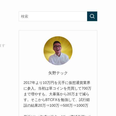
ます
矢野テック
2017年より10万円を元手に仮想通貨業界
に参入。当初は草コインを売買して700万
まで増やすも、大暴落から20万まで減ら
す。そこからBTCFXを勉強して、試行錯
誤の結果20万⇒100万⇒500万⇒1000万