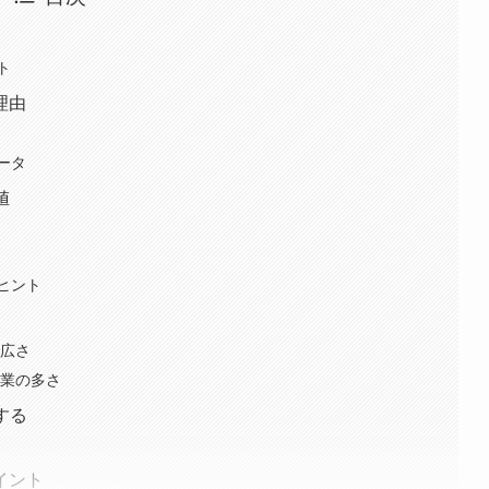
ト
る理由
ータ
値
ヒント
の広さ
作業の多さ
する
イント