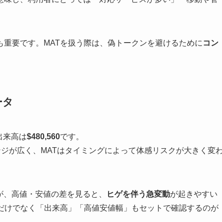
。
も重要です。MATを扱う際は、偽トークンを避けるために
コン
ータ
出来高は
$480,560
です。
ンジが広く、MATはタイミングによって体感リスクが大きく変
が、高値・安値の差を見ると、
ヒゲを伴う急変動
が起きやすい
格だけでなく「出来高」「高値安値幅」もセットで確認するのが