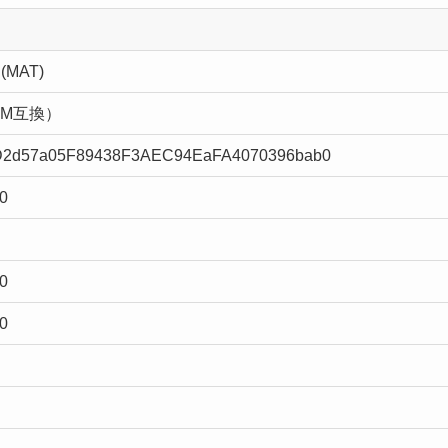
 (MAT)
VM互換）
2d57a05F89438F3AEC94EaFA4070396bab0
0
0
0