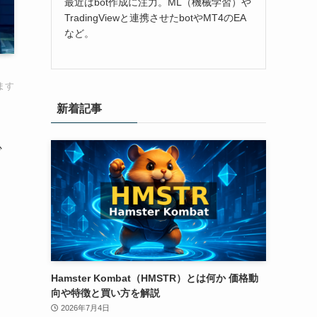
最近はbot作成に注力。ML（機械学習）や
TradingViewと連携させたbotやMT4のEA
など。
ます
新着記事
少
Hamster Kombat（HMSTR）とは何か 価格動
向や特徴と買い方を解説
2026年7月4日