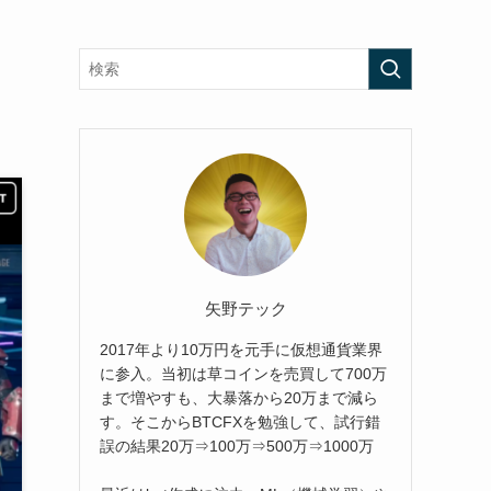
矢野テック
2017年より10万円を元手に仮想通貨業界
に参入。当初は草コインを売買して700万
まで増やすも、大暴落から20万まで減ら
す。そこからBTCFXを勉強して、試行錯
誤の結果20万⇒100万⇒500万⇒1000万