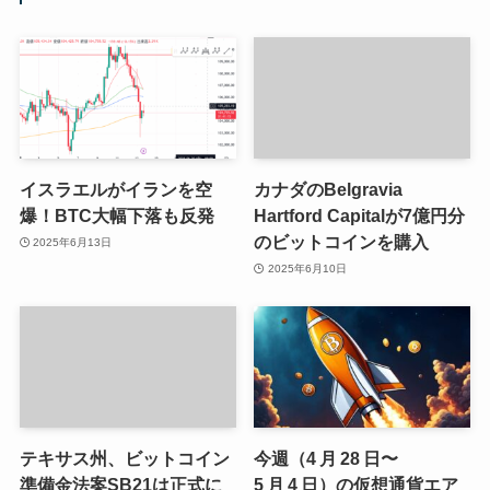
イスラエルがイランを空
カナダのBelgravia
爆！BTC大幅下落も反発
Hartford Capitalが7億円分
のビットコインを購入
2025年6月13日
2025年6月10日
テキサス州、ビットコイン
今週（4 月 28 日〜
準備金法案SB21は正式に
5 月 4 日）の仮想通貨エア