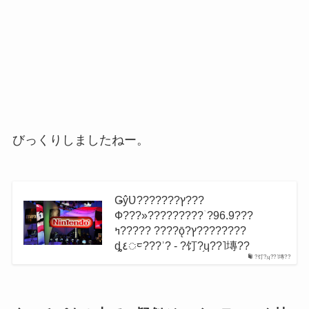
びっくりしましたねー。
ǤŷƲ???????ץ???
Ф???»?????????ۤ?96.9???
ߤ????? ????ǭ?ץ????????
ȡ٤ᤰ???ʾ? - ?饤?֥ɥ??˥塼??
?饤?֥ɥ??˥塼??