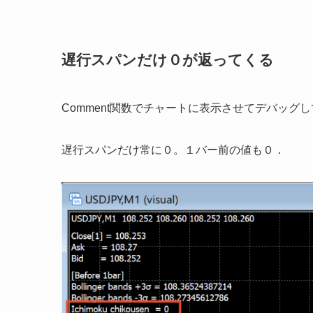
遅行スパンだけ０が返ってくる
Comment関数でチャートに表示させてデバッグ
遅行スパンだけ常に０。１バー前の値も０．