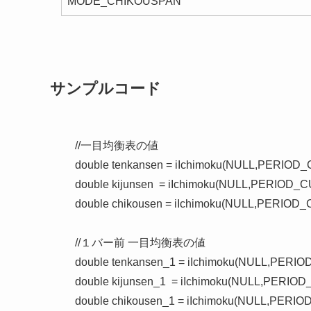
MODE_CHIKOUSPAN
サンプルコード
   //一目均衡表の値

   double tenkansen = iIchimoku(NULL,PERI
   double kijunsen  = iIchimoku(NULL,PERIOD
   double chikousen = iIchimoku(NULL,PERI
   //１バー前 一目均衡表の値

   double tenkansen_1 = iIchimoku(NULL,PE
   double kijunsen_1  = iIchimoku(NULL,PERI
   double chikousen_1 = iIchimoku(NULL,P