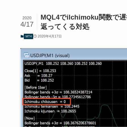
MQL4でiIchimoku関数
2020
4/17
返ってくる対処
2020年4月17日
MT4