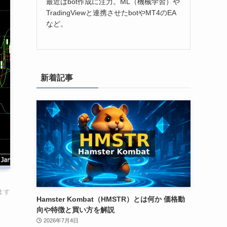
最近はbot作成に注力。ML（機械学習）や
TradingViewと連携させたbotやMT4のEA
など。
新着記事
ます
Hamster Kombat（HMSTR）とは何か 価格動
向や特徴と買い方を解説
2026年7月4日