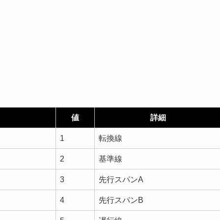
値
詳細
1
転換線
2
基準線
3
先行スパンA
4
先行スパンB