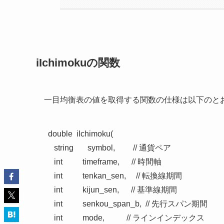
iIchimokuの関数
一目均衡表の値を取得する関数の仕様は以下のと
double  iIchimoku(

   string       symbol,         // 通貨ペア

   int          timeframe,      // 時間軸

   int          tenkan_sen,     // 転換線期間

   int          kijun_sen,      // 基準線期間

   int          senkou_span_b,  // 先行スパン期間

   int          mode,           // ラインインデックス
